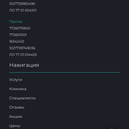
1027739180490
ЛО 77 01 004101
Протек
7726076940
772601001
16342412
1027739749036
ЛО 77 01 014453
Навигация
Услуги
Клиника
Специалисты
Отзывы
Акции
Цены