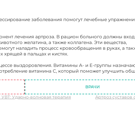
рессирование заболевания помогут лечебные упражнени
онент лечения артроза. В рацион больного должны вход
вотного желатина, а также коллагена. Эти вещества,
омогут наладить процесс кровообращения в руках, а так
 хрящей в пальцах и кистях.
цессе выздоровления. Витамины А- и Е-группы назнача
потребление витамина С, который поможет улучшить об
ВРАЧИ
↑ УВТ: Ударно-волновая терапия
Артроз суставов