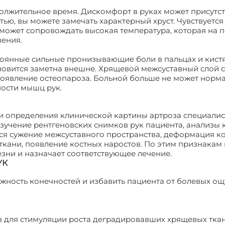
должительное время. Дискомфорт в руках может присутст
тью, вы можете замечать характерный хруст. Чувствуется
я может сопровождать высокая температура, которая на 
вения.
тоянные сильные пронизывающие боли в пальцах и кистя
новится заметна внешне. Хрящевой межсуставный слой 
появление остеопароза. Больной больше не может норм
ности мышц рук.
 и определения клинической картины артроза специали
зучение рентгеновских снимков рук пациента, анализы 
ся сужение межсуставного пространства, деформация ко
ткани, появление костных наростов. По этим признакам
зни и назначает соответствующее лечение.
УК
ижность конечностей и избавить пациента от болевых о
 суставов рук
в для стимуляции роста деградировавших хрящевых ткан