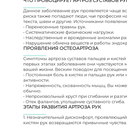
ЧТО ПРОВОЦИРУЕТ АРТРОЗ СУСТАВОВ РУ
Данное заболевание рук проявляется чаще все
риска также попадают люди, чья профессия 
текста, швеи и другие. Источниками появлен
• Перенесенные травмы рук.
• Систематические физические нагрузки.
• Наследственные и врожденные аномалии ра
• Нарушение обмена веществ и работы эндокр
ПРОЯВЛЕНИЯ ОСТЕОАРТРОЗА
Симптомы артроза суставов пальцев и кистей
первых этапах заболевания они чувствуются 
вашей жизни. Веским поводом для посещения
• Постоянная боль в кистях и пальцах рук и
активности.
• Напряженность, скованность мышц. Вы может
обычно.
• Непроизвольный хруст при сгибании и разги
• Отек фалангов, утолщение суставного сгиба.
ЭТАПЫ РАЗВИТИЯ АРТРОЗА РУК
1. Незначительный дискомфорт, проявляющий
кистям рук возвращаются привычные чувства.