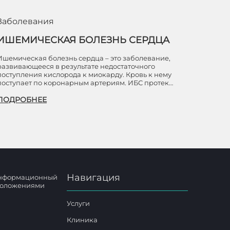
Заболевания
ИШЕМИЧЕСКАЯ БОЛЕЗНЬ СЕРДЦА
Ишемическая болезнь сердца – это заболевание,
развивающееся в результате недостаточного
поступления кислорода к миокарду. Кровь к нему
поступает по коронарным артериям. ИБС протек…
ПОДРОБНЕЕ
Навигация
 информационный
 положениями
Услуги
Клиника