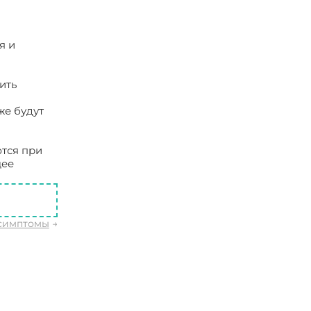
я и
ить
же будут
ются при
щее
 симптомы
→