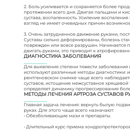
2. Боль усиливается и сохраняется более про
протяжении всего дня. Двигая пальцами и кис
сустава, воспаленность. Усиление воспалени
взгляд не имеет очевидных причин возникно
3. Очень затрудненное движение руками, пос
Суставы сильно деформированы, болезнь ста
поврежден или вовсе разрушен. Начинается 
двигать руками, это приводит к атрофирован
ДИАГНОСТИКА ЗАБОЛЕВАНИЯ
Для выявления степени тяжести заболевания
используют различные методы диагностики: и
рентгеновском снимке чаще всего наблюдает
суставов, истощение межсуставное хрящевой 
определяет динамику прогрессирования боле
МЕТОДЫ ЛЕЧЕНИЯ АРТРОЗА СУСТАВОВ Р
Главная задача лечения: вернуть былую подв
руках. Для этого чаще всего назначают:
Артроз
• Обезболивающие мази и препараты.
• Длительный курс приема хондропротекторо