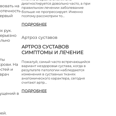
диагностируется довольно часто, а при
вовать на
правильном лечении заболевание
 отечность
больше не прогрессирует. Именно
первый
поэтому рассмотрим то…
ПОДРОБНЕЕ
х рук.
серьезно
Артроз суставов
ально
АРТРОЗ СУСТАВОВ
СИМПТОМЫ И ЛЕЧЕНИЕ
сты
Пожалуй, самый часто встречающийся
крови. На
вариант нездоровья сустава, когда в
стей и
результате патологии наблюдаются
 врач
изменения в суставных тканях
анатомического характера, сегодня
считают артр…
ПОДРОБНЕЕ
щущений в
ей.