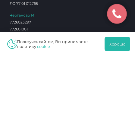
ЛО 77 01 012765
Чертаново И
7726023297
772601001
0603290
Пользуясь сайтом, Вы принимаете
1027739180490
Хорошо
политику
cookie
ЛО 77 01 004101
Протек
7726076940
772601001
16342412
1027739749036
ЛО 77 01 014453
Навигация
Услуги
Клиника