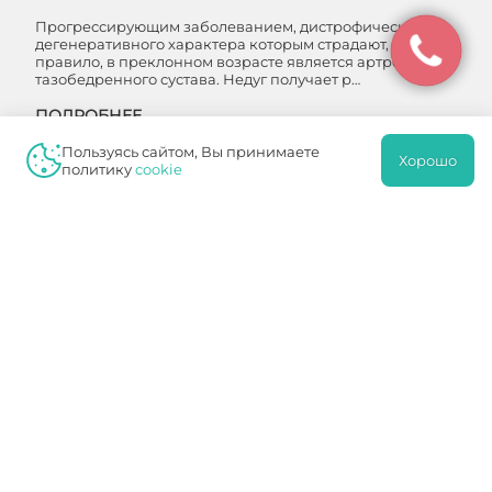
Прогрессирующим заболеванием, дистрофическо-
дегенеративного характера которым страдают, как
правило, в преклонном возрасте является артроз
тазобедренного сустава. Недуг получает р…
ПОДРОБНЕЕ
Степени артроза
Пользуясь сайтом, Вы принимаете
Хорошо
политику
cookie
СТЕПЕНИ АРТРОЗА ТАЗОБЕДРЕННОГО
СУСТАВА
Его повреждение может принести довольно много
проблем со здоровьем. Именно поэтому при
диагностировании заболевания следует обязательно
провести эффективное лечение, которое предс…
ПОДРОБНЕЕ