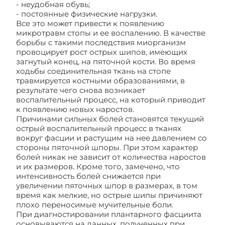
- неудобная обувь;
- постоянные физические нагрузки.
Все это может привести к появлению
микротравм стопы и ее воспалению. В качестве
борьбы с такими последствия миорганизм
провоцирует рост острых шипов, имеющих
загнутый конец, на пяточной кости. Во время
ходьбы соединительная ткань на стопе
травмируется костными образованиями, в
результате чего снова возникает
воспалительный процесс, на который приводит
к появлению новых наростов.
Причинами сильных болей становятся текущий
острый воспалительный процесс в тканях
вокруг фасции и растущим на нее давлением со
стороны пяточной шпоры. При этом характер
болей никак не зависит от количества наростов
и их размеров. Кроме того, замечено, что
интенсивность болей снижается при
увеличении пяточных шпор в размерах, в том
время как мелкие, но острые шипы причиняют
плохо переносимые мучительные боли.
При диагностировании плантарного фасциита
основываются на данных, полученных при