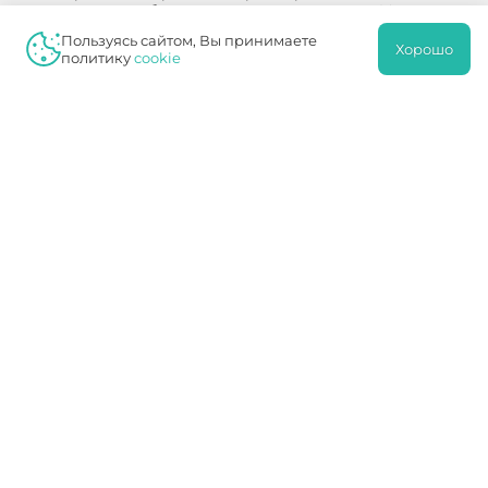
множество проблем со здоровьем у человека. Многие
начинают задумываться о состоянии своего организма
Пользуясь сайтом, Вы принимаете
слишком поздно, когда последс…
Хорошо
политику
cookie
ПОДРОБНЕЕ
УВТ: Ударно-волновая терапия
ДИАГНОСТИКА
Диагностика. Диагностика - Moskovskiy Doktor.
ПОДРОБНЕЕ
Сеть медицинских центров "Московский доктор" – это, в
первую очередь, высокий уровень обслуживания и
здоровье пациентов