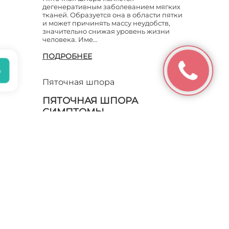
дегенеративным заболеванием мягких
тканей. Образуется она в области пятки
УКОЛЫ ПРИ ПЯТОЧНОЙ
ШПОРЕ
и может причинять массу неудобств,
значительно снижая уровень жизни
человека. Име…
ПОДРОБНЕЕ
Пяточная шпора
ПЯТОЧНАЯ ШПОРА
СИМПТОМЫ
Поддается ли пяточная шпора лечению
дома? Что провоцирует острые болевые
ощущения в пятке? Нужно ли идти к
врачу с этим недугом? Такими
вопросами периодически задается
практически…
ПОДРОБНЕЕ