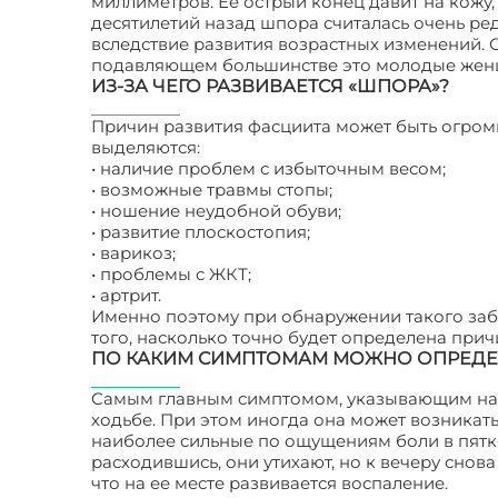
миллиметров. Ее острый конец давит на кожу,
десятилетий назад шпора считалась очень ре
вследствие развития возрастных изменений. С
подавляющем большинстве это молодые женщи
ИЗ-ЗА ЧЕГО РАЗВИВАЕТСЯ «ШПОРА»?
Причин развития фасциита может быть огром
выделяются:
• наличие проблем с избыточным весом;
• возможные травмы стопы;
• ношение неудобной обуви;
• развитие плоскостопия;
• варикоз;
• проблемы с ЖКТ;
• артрит.
Именно поэтому при обнаружении такого забо
того, насколько точно будет определена прич
ПО КАКИМ СИМПТОМАМ МОЖНО ОПРЕДЕ
Самым главным симптомом, указывающим на р
ходьбе. При этом иногда она может возникат
наиболее сильные по ощущениям боли в пятке,
расходившись, они утихают, но к вечеру снов
что на ее месте развивается воспаление.