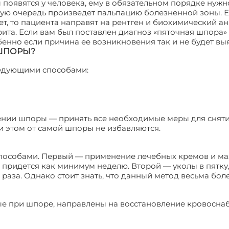
 появятся у человека, ему в обязательном порядке нужн
вую очередь произведет пальпацию болезненной зоны. Е
т, то пациента направят на рентген и биохимический а
ита. Если вам был поставлен диагноз «пяточная шпора»
енно если причина ее возникновения так и не будет вы
 ШПОРЫ?
едующими способами:
жении шпоры — принять все необходимые меры для снят
и этом от самой шпоры не избавляются.
пособами. Первый — применение лечебных кремов и маз
 придется как минимум неделю. Второй — уколы в пятку
раза. Однако стоит знать, что данный метод весьма бол
е при шпоре, направлены на восстановление кровосна