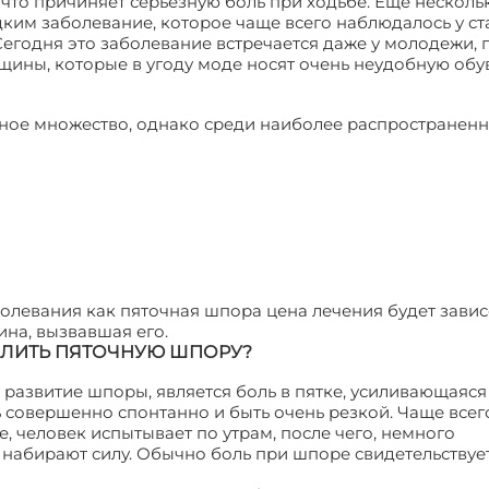
 что причиняет серьезную боль при ходьбе. Еще несколь
дким заболевание, которое чаще всего наблюдалось у с
егодня это заболевание встречается даже у молодежи, 
ны, которые в угоду моде носят очень неудобную обув
ное множество, однако среди наиболее распространен
левания как пяточная шпора цена лечения будет завис
ина, вызвавшая его.
ЛИТЬ ПЯТОЧНУЮ ШПОРУ?
азвитие шпоры, является боль в пятке, усиливающаяся
ь совершенно спонтанно и быть очень резкой. Чаще всег
 человек испытывает по утрам, после чего, немного
а набирают силу. Обычно боль при шпоре свидетельствует