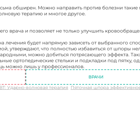
сьма обширен. Можно направить против болезни такие 
олновую терапию и многое другое.
го врача и позволяет не только улучшить кровообращен
а лечения будет напрямую зависеть от выбранного спос
й, утверждают, что полностью избавиться от шпоры нель
ародными, можно добиться потрясающего эффекта. Так
ные ортопедические стельки и подкладки под пятку, о
щь можно лишь у профессионалов.
Пяточная шпора цена
ВРАЧИ
УВТ: Ударно-волновая терапия
Пяточная шпора эффективно