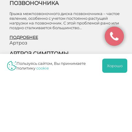
ПОЗВОНОЧНИКА
Грыжа межпозвоночного диска позвоночника – частое
явление, особенно с учетом постоянно растущей
нагрузки на позвоночник. С этой проблемой рано или
поздно сталкивается большинство…
ПОДРОБНЕЕ
Артроз
АРТРОЗ СИМПТОМЫ
Пользуясь сайтом, Вы принимаете
С наибольшей частотой поражения артрозом
Хорошо
политику
cookie
наблюдаются у коленного или тазобедренного сустава.
Нередко подвержен недугу и большой палец ноги.
Гораздо меньше подобных заболеваний при…
ПОДРОБНЕЕ
Пяточная шпора
УДАРНАЯ ТЕРАПИЯ ПЯТОЧНОЙ
ШПОРЫ
Пяточная шпора является достаточно
распространенным заболеванием, приносящим не
только массу неприятностей людям, но и способным