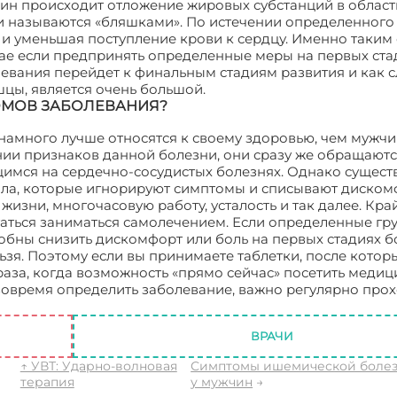
нщин происходит отложение жировых субстанций в област
и называются «бляшками». По истечении определенного
 и уменьшая поступление крови к сердцу. Именно таким
чае если предпринять определенные меры на первых ста
олевания перейдет к финальным стадиям развития и как с
цы, является очень большой.
ОМОВ ЗАБОЛЕВАНИЯ?
намного лучше относятся к своему здоровью, чем мужчи
ии признаков данной болезни, они сразу же обращаютс
мся на сердечно-сосудистых болезнях. Однако существ
ола, которые игнорируют симптомы и списывают диском
жизни, многочасовую работу, усталость и так далее. Кра
аться заниматься самолечением. Если определенные гр
бны снизить дискомфорт или боль на первых стадиях бо
ьзя. Поэтому если вы принимаете таблетки, после котор
 раза, когда возможность «прямо сейчас» посетить меди
ы вовремя определить заболевание, важно регулярно про
 болезни сердца у женщин
ВРАЧИ
↑ УВТ: Ударно-волновая
Симптомы ишемической болез
терапия
у мужчин
→