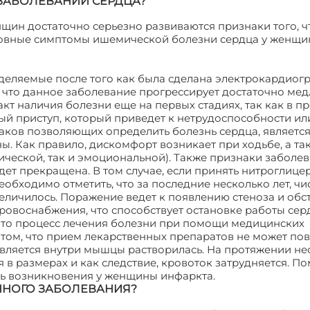
ЗАБОЛЕВАНИИ СЕРДЦА?
щин достаточно серьезно развиваются признаки того, ч
овные симптомы ишемической болезни сердца у женщин
еделяемые после того как была сделана электрокардиог
 что данное заболевание прогрессирует достаточно мед
кт наличия болезни еще на первых стадиях, так как в п
ный приступ, который приведет к нетрудоспособности или
ков позволяющих определить болезнь сердца, является
ы. Как правило, дискомфорт возникает при ходьбе, а та
ической, так и эмоциональной). Также признаки заболе
дет прекращена. В том случае, если принять нитроглице
обходимо отметить, что за последние несколько лет, чи
еличилось. Поражение ведет к появлению стеноза и обс
ровоснабжения, что способствует остановке работы се
 что процесс лечения болезни при помощи медицинских
том, что прием лекарственных препаратов не может пов
оявляется внутри мышцы растворилась. На протяжении не
я в размерах и как следствие, кровоток затрудняется. П
сть возникновения у женщины инфаркта.
ННОГО ЗАБОЛЕВАНИЯ?