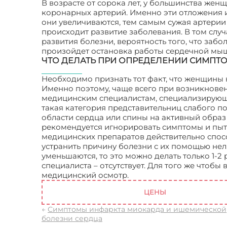
В возрасте от сорока лет, у большинства же
коронарных артерий. Именно эти отложения 
они увеличиваются, тем самым сужая артерии
происходит развитие заболевания. В том слу
развития болезни, вероятность того, что заб
произойдет остановка работы сердечной мыш
ЧТО ДЕЛАТЬ ПРИ ОПРЕДЕЛЕНИИ СИМПТ
Необходимо признать тот факт, что женщины 
Именно поэтому, чаще всего при возникновен
медицинским специалистам, специализирующи
такая категория представительниц слабого п
области сердца или спины на активный образ 
рекомендуется игнорировать симптомы и пыт
медицинских препаратов действительно спосо
устранить причину болезни с их помощью нел
уменьшаются, то это можно делать только 1-2
специалиста – отсутствует. Для того же чтоб
медицинский осмотр.
Симптомы ишемической
ЦЕНЫ
←
Симптомы инфаркта миокарда и ишемической
болезни сердца