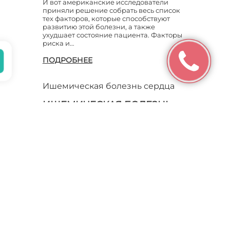
И вот американские исследователи
приняли решение собрать весь список
тех факторов, которые способствуют
ХРОНИЧЕСКАЯ
ИШЕМИЧЕСКАЯ БОЛЕЗНЬ
развитию этой болезни, а также
СЕРДЦА
ухудшает состояние пациента. Факторы
риска и…
ЧЕМ ОПАСНА ИШЕМИЧЕСКАЯ
ПОДРОБНЕЕ
о
БОЛЕЗНЬ СЕРДЦА
Ишемическая болезнь сердца
ИШЕМИЧЕСКАЯ БОЛЕЗНЬ
СЕРДЦА РЕКОМЕНДАЦИИ
К сожалению в наши дни проблемы с
сердцем возникают у все большего
количества людей. Одним из самых
распространенных заболеваний
является — Ишемическая болезнь
сердца. Данная боле…
ПОДРОБНЕЕ