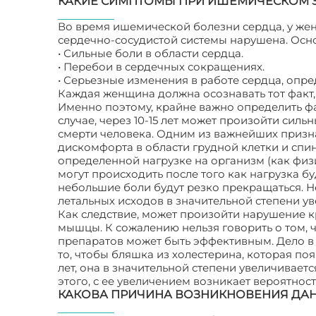
КАКИЕ СИМПТОМЫ ПРИ ИШЕМИЧЕСКОМ 
Во время ишемической болезни сердца, у жен
сердечно-сосудистой системы нарушена. Осн
• Сильные боли в области сердца.
• Перебои в сердечных сокращениях.
• Серьезные изменения в работе сердца, опр
Каждая женщина должна осознавать тот факт,
Именно поэтому, крайне важно определить фа
случае, через 10-15 лет может произойти силь
смерти человека. Одним из важнейших призна
дискомфорта в области грудной клетки и спин
определенной нагрузке на организм (как физ
могут происходить после того как нагрузка бу
небольшие боли будут резко прекращаться. Не
летальных исходов в значительной степени ув
Как следствие, может произойти нарушение к
мышцы. К сожалению нельзя говорить о том,
препаратов может быть эффективным. Дело в 
то, чтобы бляшка из холестерина, которая п
лет, она в значительной степени увеличиваетс
этого, с ее увеличением возникает вероятно
КАКОВА ПРИЧИНА ВОЗНИКНОВЕНИЯ ДА