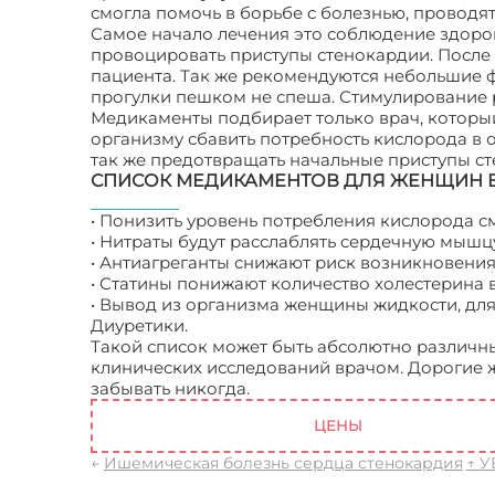
смогла помочь в борьбе с болезнью, проводя
Самое начало лечения это соблюдение здоров
провоцировать приступы стенокардии. После н
пациента. Так же рекомендуются небольшие 
прогулки пешком не спеша. Стимулирование 
Медикаменты подбирает только врач, которы
организму сбавить потребность кислорода в 
так же предотвращать начальные приступы ст
СПИСОК МЕДИКАМЕНТОВ ДЛЯ ЖЕНЩИН 
• Понизить уровень потребления кислорода с
• Нитраты будут расслаблять сердечную мышц
• Антиагреганты снижают риск возникновения
• Статины понижают количество холестерина в
• Вывод из организма женщины жидкости, дл
Диуретики.
Такой список может быть абсолютно различны
клинических исследований врачом. Дорогие ж
забывать никогда.
Ишемическая болезнь сер
ЦЕНЫ
←
Ишемическая болезнь сердца стенокардия
↑ У