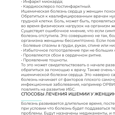
• Инфаркт миокарда;
• Кардиосклероз постинфарктный.
Ишемическая болезнь сердца у женщин похож
Обратиться к квалифицированным врачам нужн
грудной клетки. Боль, может быть, проявлятьс
во время физических нагрузок на организм ж
Существует ошибочное мнение, что если симп
болезнь отступила. Это совершенно не так, б
организма женщины бессимптомно. Если появ
• Болевые спазмы в груди, руках, спине или 
• Избыточное потоотделение при не больших 
• Проявляются сбои в сердечном ритме.
• Проявление тошноты.
То это может свидетельствовать о начале ра
обратиться за помощью к врачу. Также очень
ишемической болезни сердца. Это наверно са
болезнь начинает от факторов плохого самочу
инфекционные заболевания, например ОРВИ, п
повлиять на развитие ИБС.
СПОСОБЫ ЛЕЧЕНИЯ ИШЕМИИ У ЖЕНЩИ
Болезнь развивается длительное время, пост
при условии что болезнь будет поддаваться 
проблемы. Будут назначены медикаменты, и пр