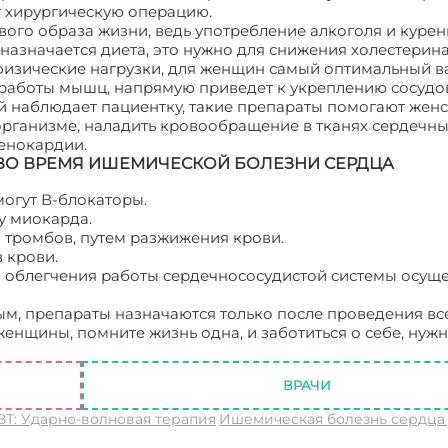
т хирургическую операцию.
ого образа жизни, ведь употребление алкоголя и курен
азначается диета, это нужно для снижения холестерина
физические нагрузки, для женщин самый оптимальный в
работы мышц, напрямую приведет к укреплению сосудо
й наблюдает пациентку, такие препараты помогают жен
организме, наладить кровообращение в тканях сердечны
енокардии.
ВО ВРЕМЯ ИШЕМИЧЕСКОЙ БОЛЕЗНИ СЕРДЦА
могут В-блокаторы.
у миокарда.
 тромбов, путем разжижения крови.
 крови.
я облегчения работы сердечнососудистой системы осущ
м, препараты назначаются только после проведения вс
енщины, помните жизнь одна, и заботиться о себе, нужн
дца у женщин
ВРАЧИ
ВТ: Ударно-волновая терапия
Ишемическая болезнь сердца