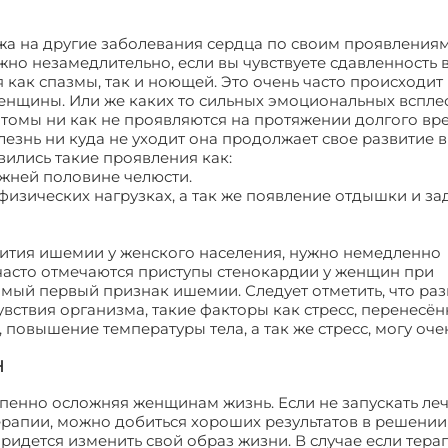
а на другие заболевания сердца по своим проявлениям
о незамедлительно, если вы чувствуете сдавленность в
я как спазмы, так и ноющей. Это очень часто происходит
енщины. Или же каких то сильных эмоциональных вспле
томы ни как не проявляются на протяжении долгого вре
олезнь ни куда не уходит она продолжает свое развитие 
ились такие проявления как:
нижней половине челюсти.
физических нагрузках, а так же появление отдышки и за
звития ишемии у женского населения, нужно немедленно
 часто отмечаются приступы стенокардии у женщин при
мый первый признак ишемии. Следует отметить, что раз
вствия организма, такие факторы как стресс, перенесё
овышение температуры тела, а так же стресс, могу оче
Н
епенно осложняя женщинам жизнь. Если не запускать леч
терапии, можно добиться хороших результатов в решении
идется изменить свой образ жизни. В случае если тера