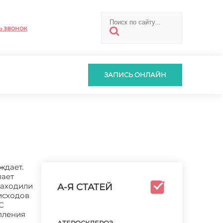
ь звонок
ЗАПИСЬ ОНЛАЙН
ждает.
пает
находили
А-Я СТАТЕЙ
 исходов
С
упления