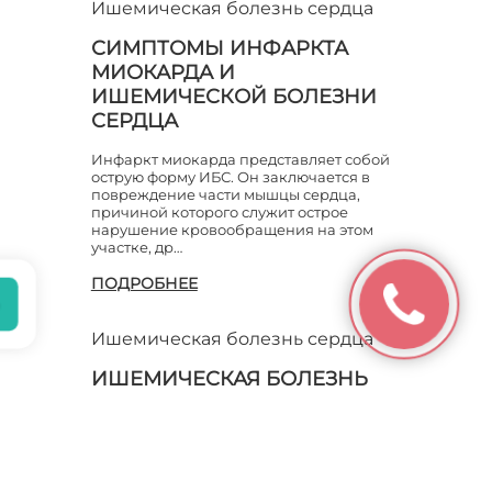
Ишемическая болезнь сердца
ХРОНИЧЕСКАЯ
СИМПТОМЫ ИНФАРКТА
ИШЕМИЧЕСКАЯ БОЛЕЗНЬ
МИОКАРДА И
СЕРДЦА
ИШЕМИЧЕСКОЙ БОЛЕЗНИ
СЕРДЦА
ЧЕМ ОПАСНА ИШЕМИЧЕСКАЯ
БОЛЕЗНЬ СЕРДЦА
Инфаркт миокарда представляет собой
острую форму ИБС. Он заключается в
повреждение части мышцы сердца,
причиной которого служит острое
нарушение кровообращения на этом
участке, др…
ПОДРОБНЕЕ
Ишемическая болезнь сердца
ИШЕМИЧЕСКАЯ БОЛЕЗНЬ
СЕРДЦА СТЕНОКАРДИЯ
Стенокардия является одной из форм
проявления ишемической болезни
сердца. Такое заболевание, как правило,