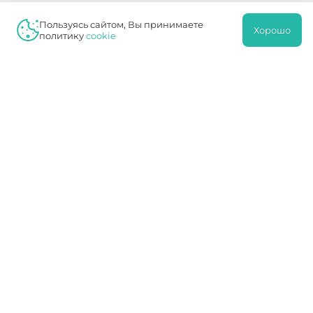
АРТРОЗ ПАЛЬЦЕВ
Пользуясь сайтом, Вы принимаете
Хорошо
политику
cookie
Артроз пальцев чаще всего диагностируют людям в
пожилом возрасте и преимущественно у женщин.
Обусловлено это возрастными изменениями на
гормональном уровне у женского населения, в…
ПОДРОБНЕЕ
Процедуры
ЛЕЧЕНИЕ АРТРОЗА
Являясь довольно часто встречающимся заболеванием
артроз, который развивается в суставах и постепенно
разрушает прослойку, состоящую из хряща, которая
способствует нормальной функ…
ПОДРОБНЕЕ